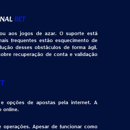
ONAL
BET
 ou aos jogos de azar. O suporte está
 mais frequentes estão esquecimento de
olução desses obstáculos de forma ágil,
 sobre recuperação de conta e validação
.
ET
r e opções de apostas pela internet. A
 online.
e operações. Apesar de funcionar como