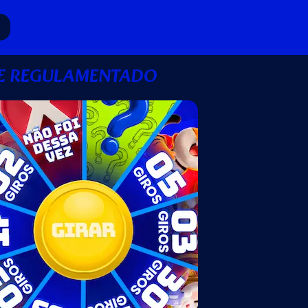
 E REGULAMENTADO