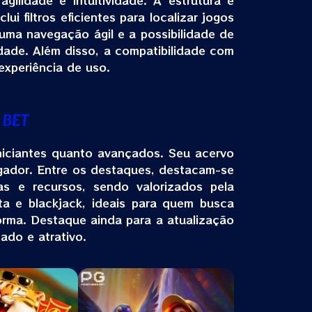
ilidade e intuitividade. A estrutura é
ui filtros eficientes para localizar jogos
 uma navegação ágil e a possibilidade de
dade. Além disso, a compatibilidade com
 experiência de uso.
L
BET
iniciantes quanto avançados. Seu acervo
ogador. Entre os destaques, destacam-se
s e recursos, sendo valorizados pela
a e blackjack, ideais para quem busca
forma. Destaque ainda para a atualização
ado e atrativo.