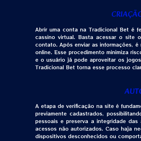
CRIAÇÃO
Abrir uma conta na Tradicional Bet é fe
cassino virtual. Basta acessar o site
contato. Após enviar as informações, é 
online. Esse procedimento minimiza risc
e o usuário já pode aproveitar os jogos
Tradicional Bet torna esse processo cl
AUT
A etapa de verificação na site é fundam
previamente cadastrados, possibilitan
pessoais e preserva a integridade das
acessos não autorizados. Caso haja nec
dispositivos desconhecidos ou comporta