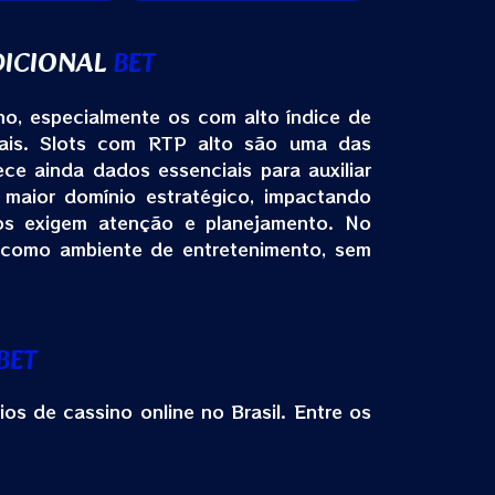
DICIONAL
BET
no, especialmente os com alto índice de
tais. Slots com RTP alto são uma das
ece ainda dados essenciais para auxiliar
 maior domínio estratégico, impactando
los exigem atenção e planejamento. No
a como ambiente de entretenimento, sem
BET
os de cassino online no Brasil. Entre os