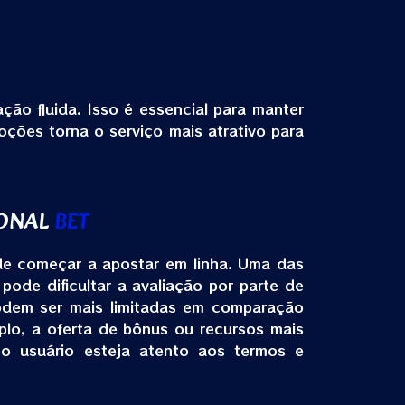
ção fluida. Isso é essencial para manter
oções torna o serviço mais atrativo para
IONAL
BET
de começar a apostar em linha. Uma das
ode dificultar a avaliação por parte de
podem ser mais limitadas em comparação
plo, a oferta de bônus ou recursos mais
 o usuário esteja atento aos termos e