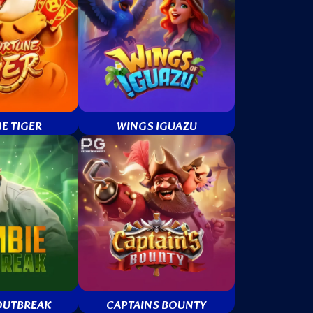
E TIGER
WINGS IGUAZU
OUTBREAK
CAPTAINS BOUNTY