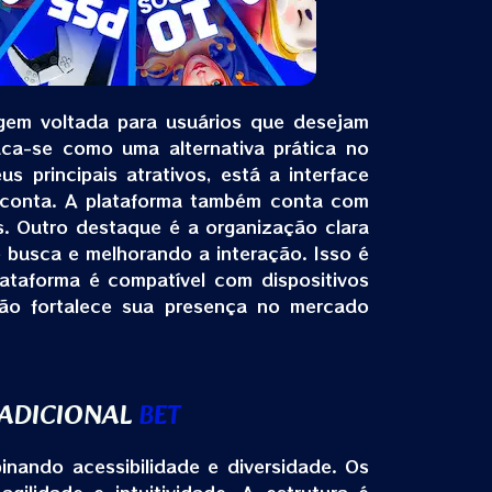
agem voltada para usuários que desejam
aca-se como uma alternativa prática no
s principais atrativos, está a interface
da conta. A plataforma também conta com
s. Outro destaque é a organização clara
 busca e melhorando a interação. Isso é
lataforma é compatível com dispositivos
ão fortalece sua presença no mercado
ADICIONAL
BET
nando acessibilidade e diversidade. Os