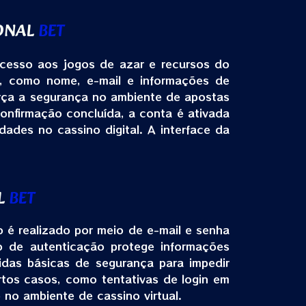
ONAL
BET
 acesso aos jogos de azar e recursos do
os, como nome, e-mail e informações de
força a segurança no ambiente de apostas
onfirmação concluída, a conta é ativada
dades no cassino digital. A interface da
L
BET
 é realizado por meio de e-mail e senha
so de autenticação protege informações
idas básicas de segurança para impedir
rtos casos, como tentativas de login em
 no ambiente de cassino virtual.